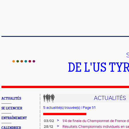
DE L'US T
ACTUALITÉS
ACTUALITÉS
5 actualité(s) trouvée(s) | Page 1/1
SE LICENCIER
ENTRAÎNEMENT
>
03/02
1/4 de finale du Championnat de France 
>
28/12
Résultats Championnats individuels en sa
CALENDRIER