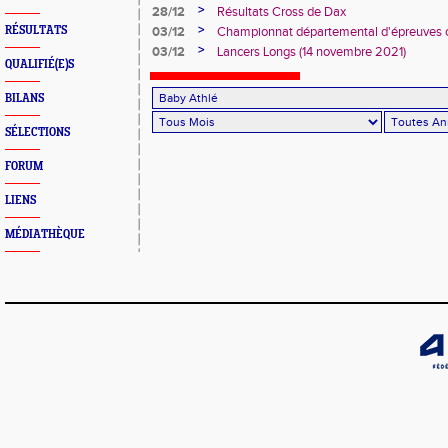
>
28/12
Résultats Cross de Dax
>
RÉSULTATS
03/12
Championnat départemental d'épreuves c
28 novembre 2021)
>
03/12
Lancers Longs (14 novembre 2021)
QUALIFIÉ(E)S
BILANS
SÉLECTIONS
FORUM
LIENS
MÉDIATHÈQUE