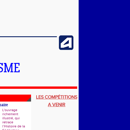
ISME
LES COMPÉTITIONS
A VENIR
naire
L'ouvrage
richement
illustré, qui
retrace
l’Histoire de la