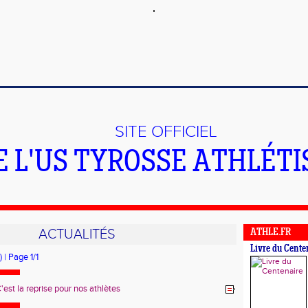
SITE OFFICIEL
E L'US TYROSSE ATHLÉT
ACTUALITÉS
ATHLE.FR
Livre du Cente
) | Page 1/1
'est la reprise pour nos athlètes