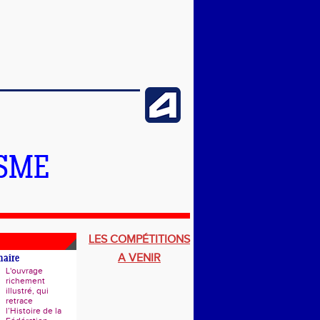
ISME
LES COMPÉTITIONS
A VENIR
naire
L'ouvrage
richement
illustré, qui
retrace
l’Histoire de la