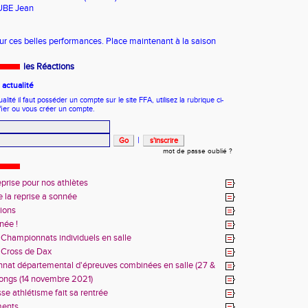
UBE Jean
ur ces belles performances. Place maintenant à la saison
les Réactions
actualité
ité il faut posséder un compte sur le site FFA, utilisez la rubrique ci-
fier ou vous créer un compte.
|
mot de passe oublié ?
eprise pour nos athlètes
e la reprise a sonnée
tions
née !
 Championnats individuels en salle
 Cross de Dax
nat départemental d'épreuves combinées en salle (27 &
bre 2021)
ongs (14 novembre 2021)
se athlétisme fait sa rentrée
ments