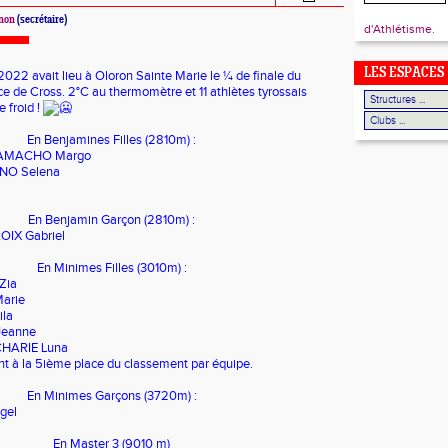
non
(secrétaire)
d'Athlétisme.
LES ESPACES
022 avait lieu à Oloron Sainte Marie le ¼ de finale du
 de Cross. 2°C au thermomètre et 11 athlètes tyrossais
e froid !
En Benjamines Filles (2810m) :
GAMACHO Margo
ANO Selena
En Benjamin Garçon (2810m) :
OIX Gabriel
En Minimes Filles (3010m) :
Zia
arie
la
Jeanne
CHARIE Luna
t à la 5ième place du classement par équipe.
En Minimes Garçons (3720m) :
gel
En Master 3 (9010 m)