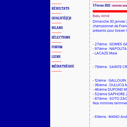
3 Février 2022 -
moreau ma
RÉSULTATS
Baby Athlé
QUALIFIÉ(E)S
Dimanche 30 janvier 2
championnat de France
BILANS
présents pour braver l
SÉLECTIONS
- 27ième : GOMES 
FORUM
- 97ième : NAPOLIT
- LACAZE Maïa
LIENS
MÉDIATHÈQUE
- 79ième : SAINTE CR
- 12ième : GALLOUIN 
- 36ième : DULUCQ M
- 46ième DUPOND Mi
- 52ième SAPHORE 
- 87ième : SOTO ZA
Nos minimes terminen
- 61ième : MANO And