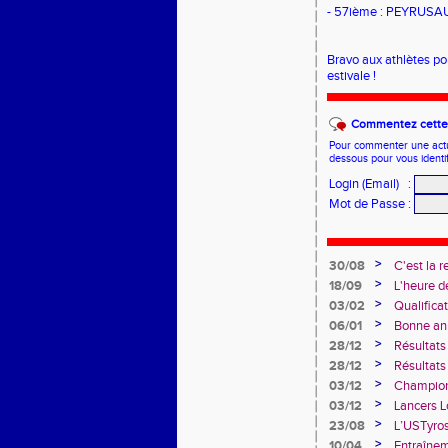
- 57ième : PEYRUSA
Bravo aux athlètes po
estivale !
Commentez cette 
Pour commenter une actual
dessous pour vous identi
Login (Email)
:
Mot de Passe
:
>
30/08
C'est la r
>
18/09
L'heure d
>
03/02
Qualifica
>
06/01
Bonne an
>
28/12
Résultats
>
28/12
Résultats
>
03/12
Champion
28 novem
>
03/12
Lancers L
>
23/08
L’USTyros
>
10/04
Entraîne