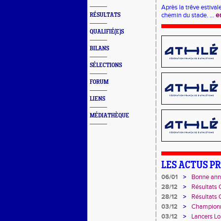
Après la trêve estivale
chemin du stade. ...
e
RÉSULTATS
QUALIFIÉ(E)S
BILANS
SÉLECTIONS
FORUM
LIENS
MÉDIATHÈQUE
LES ACTUS P
06/01
>
Bonne ann
28/12
>
Résultats 
28/12
>
Résultats 
03/12
>
Championn
28 novemb
03/12
>
Lancers Lo