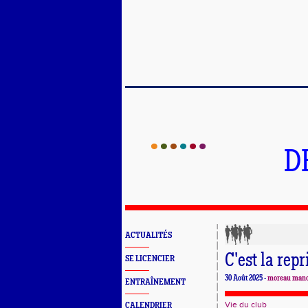
D
ACTUALITÉS
C'est la rep
SE LICENCIER
30 Août 2025 -
moreau man
ENTRAÎNEMENT
Vie du club
CALENDRIER