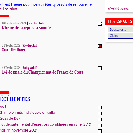
, il est l'heure pour nos athlètes tyrossais de retrouver le
d'Athlétisme.
n lire plus
LES ESPACES
18 Septembre 2024
|
Vie du club
L'heure de la reprise a sonnée
3 Février 2022
|
Vie du club
Qualifications
3 Février 2022
|
Baby Athlé
1/4 de finale du Championnat de France de Cross
RÉCÉDENTES
ée !
Championnats individuels en salle
Cross de Dax
at départemental d'épreuves combinées en salle (27 &
re 2021)
ngs (14 novembre 2021)