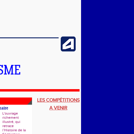
ISME
LES COMPÉTITIONS
A VENIR
naire
L'ouvrage
richement
illustré, qui
retrace
l’Histoire de la